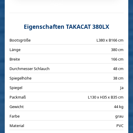
Eigenschaften TAKACAT 380LX
Bootsgröße
L380 x B166 cm
Länge
380 cm
Breite
166 cm
Durchmesser Schlauch
48 cm
Spiegelhöhe
38 cm
Spiegel
Ja
Packmaß
L130 x H35 x B35 cm
Gewicht
44 kg
Farbe
grau
Material
PVC