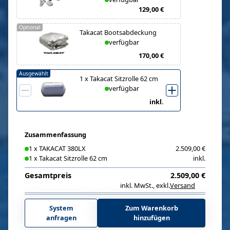
129,00 €
Optional
Takacat Bootsabdeckung
verfügbar
170,00 €
Ausgewählt
1
x
Takacat Sitzrolle 62 cm
verfügbar
inkl.
Zusammenfassung
1
x
TAKACAT 380LX
2.509,00 €
1
x
Takacat Sitzrolle 62 cm
inkl.
Gesamtpreis
2.509,00 €
inkl. MwSt.
,
exkl.
Versand
i
System
Zum Warenkorb
anfragen
hinzufügen