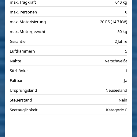
max. Tragkraft
640 kg
max. Personen
6
max. Motorisierung
20 PS (14.7 kW)
max. Motorgewicht
50 kg
Garantie
2 Jahre
Luftkammern
5
Nähte
verschweißt
Sitzbänke
1
Faltbar
Ja
Ursprungsland
Neuseeland
Steuerstand
Nein
Seetauglichkeit
Kategorie C