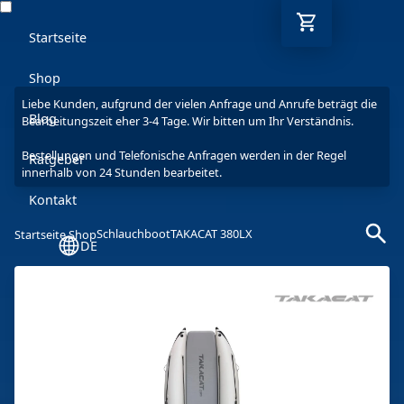
Startseite
Shop
Liebe Kunden, aufgrund der vielen Anfrage und Anrufe beträgt die
Blog
Bearbeitungszeit eher 3-4 Tage. Wir bitten um Ihr Verständnis.
Bestellungen und Telefonische Anfragen werden in der Regel
Ratgeber
innerhalb von 24 Stunden bearbeitet.
Kontakt
Schlauchboot
TAKACAT 380LX
Startseite Shop
DE
Mo-Fr: 9-17 Uhr
030 6293 7808-5