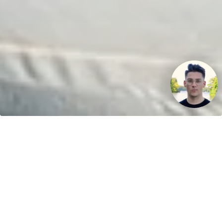
Ihr Fahrspaß. Unser Schlauchboot.
Kontakt
greenboatsolutions
Rudower Straße 20
12557 Berlin
Germany