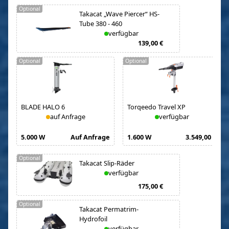
Optional
Takacat „Wave Piercer“ HS-
Tube 380 - 460
verfügbar
139,00 €
Optional
Optional
BLADE HALO 6
Torqeedo Travel XP
auf Anfrage
verfügbar
5.000 W
Auf Anfrage
1.600 W
3.549,00 €
Optional
Takacat Slip-Räder
verfügbar
175,00 €
Optional
Takacat Permatrim-
Hydrofoil
verfügbar