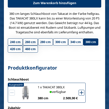
Zum Warenkorb hinzufügen
380 cm langes Schlauchboot von Takacat in der Farbe hellgrau.
Das TAKACAT 380LX kann bis zu einer Motorleistung von 20 PS
(14.7 kW) genutzt werden. Das Gewicht beträgt nur 44 kg. Das
Boot ist einsatzbereit mit Rudern und Sitzbank. Luftpumpe und
Tragetasche sind ebenfalls im Lieferumfang enthalten.
240 cm
260 cm
280 cm
300 cm
340 cm
380 cm
420 cm
460 cm
Produktkonfigurator
Schlauchboot
Ausgewählt
1
x
TAKACAT 380LX
verfügbar
380 cm
2.509,00 €
Zubehör