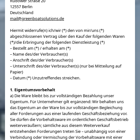
Rudower Straße 20
12557 Berlin
Deutschland
mail@greenboatsolutions.de
Hiermit widerrufe(n) ich/wir (*) den von mir/uns (*)
abgeschlossenen Vertrag über den Kauf der folgenden Waren
(*)/die Erbringung der folgenden Dienstleistung (*)
– Bestellt am (*) / erhalten am (*)
– Name des/der Verbraucher(s)
– Anschrift des/der Verbraucher(s)
– Unterschrift des/der Verbraucher(s) (nur bei Mitteilung auf
Papier)
– Datum (*) Unzutreffendes streichen.
1. Eigentumsvorbehalt
a) Die Ware bleibt bis zur vollständigen Bezahlung unser
Eigentum. Für Unternehmer gilt ergänzend: Wir behalten uns
das Eigentum an der Ware bis zur vollständigen Begleichung
aller Forderungen aus einer laufenden Geschäftsbeziehung vor.
Sie dürfen die Vorbehaltsware im ordentlichen Geschäftsbetrieb
weiterveräußern; sämtliche aus diesem Weiterverkauf
entstehenden Forderungen treten Sie – unabhängig von einer
Verbindung oder Vermischung der Vorbehaltsware mit einer