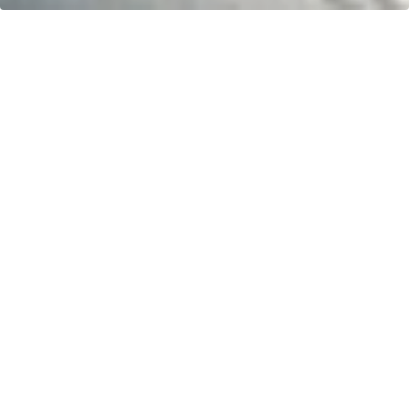
Ihr Fahrspaß. Unser Schlauchboot.
Kontakt
greenboatsolutions
Rudower Straße 20
12557 Berlin
Germany
Sprache oder Lieferland anpassen
Startseite
Shop
Blog