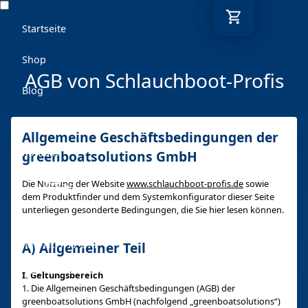
Startseite
Shop
AGB von Schlauchboot-Profis
Blog
Ratgeber
Allgemeine Geschäftsbedingungen der
Kontakt
greenboatsolutions GmbH
Die Nutzung der Website
www.schlauchboot-profis.de
sowie
DE
dem Produktfinder und dem Systemkonfigurator dieser Seite
unterliegen gesonderte Bedingungen, die Sie hier lesen können.
Mo-Fr: 9-17 Uhr
A) Allgemeiner Teil
030 6293 7808-5
I. Geltungsbereich
1. Die Allgemeinen Geschäftsbedingungen (AGB) der
greenboatsolutions GmbH (nachfolgend „greenboatsolutions“)