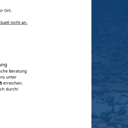
r Ort.
tuell nicht an.
ung
ische Beratung
uns unter
-5
erreichen.
ach durch!