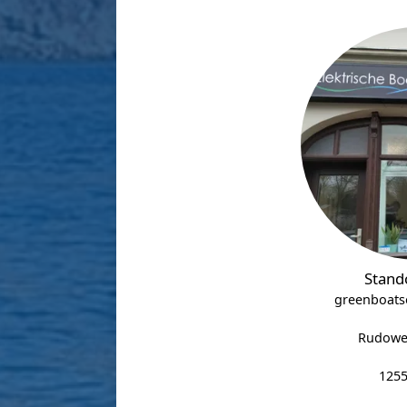
Stando
greenboats
Rudower
1255