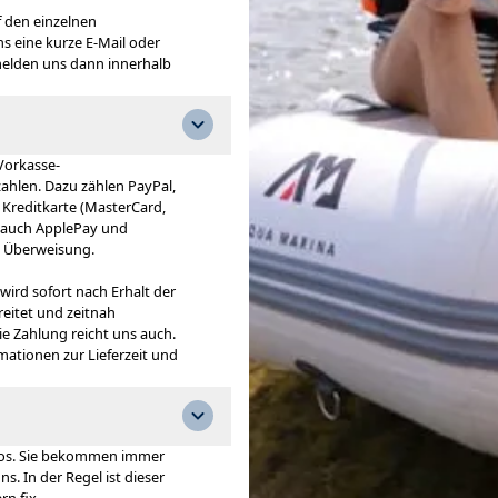
f den einzelnen
s eine kurze E-Mail oder
melden uns dann innerhalb
Vorkasse-
hlen. Dazu zählen PayPal,
Kreditkarte (MasterCard,
n auch ApplePay und
e Überweisung.
ird sofort nach Erhalt der
eitet und zeitnah
ie Zahlung reicht uns auch.
mationen zur Lieferzeit und
enlos. Sie bekommen immer
s. In der Regel ist dieser