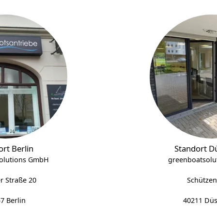
rt Berlin
Standort D
olutions GmbH
greenboatsol
 Straße 20
Schützens
7 Berlin
40211 Düs