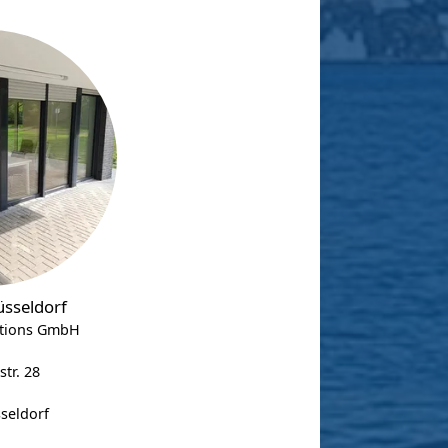
üsseldorf
utions GmbH
tr. 28
seldorf