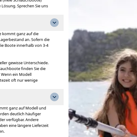
e (viele Schlauchboote)
ne Lösung. Sprechen Sie uns
te kommt ganz auf die
Lagerbestand an. Sofern die
die Boote innerhalb von 3-4
eller gewisse Unterschiede.
lauchboote finden Sie die
. Wenn ein Modell
rtezeit oft nur wenige
ommt ganz auf Modell und
erden deutlich häufiger
der verfügbar. Andere
ben eine längere Lieferzeit
en.