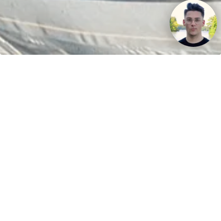
Ihr Fahrspaß. Unser Schlauchboot.
Kontakt
greenboatsolutions
Rudower Straße 20
12557 Berlin
Germany
Sprache oder Lieferland anpassen
Startseite