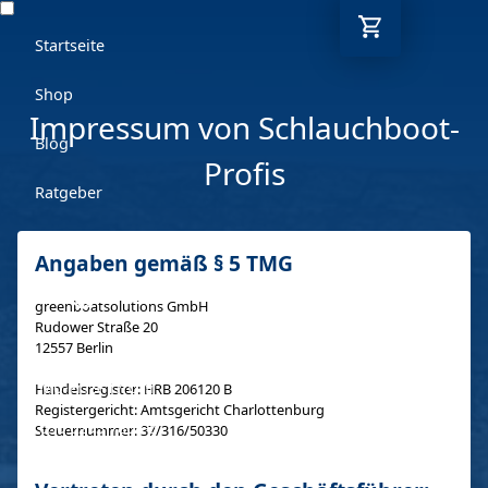
Startseite
Shop
Impressum von Schlauchboot-
Blog
Profis
Ratgeber
Kontakt
Angaben gemäß § 5 TMG
DE
greenboatsolutions GmbH
Rudower Straße 20
12557 Berlin
Mo-Fr: 9-17 Uhr
Handelsregister: HRB 206120 B
Registergericht: Amtsgericht Charlottenburg
030 6293 7808-5
Steuernummer: 37/316/50330