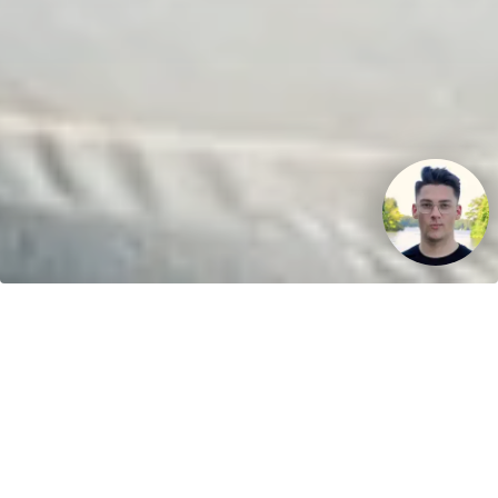
Ihr Fahrspaß. Unser Schlauchboot.
Kontakt
greenboatsolutions
Rudower Straße 20
12557 Berlin
Germany