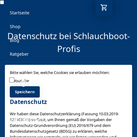
Startseite
Shop
Datenschutz bei Schlauchboot-
Blog
Profis
Ratgeber
Kontakt
Bitte wählen Sie, welche Cookies sie erlauben möchten:
Youtube
DE
Speichern
Datenschutz
Mo-Fr: 9-17 Uhr
Wir haben diese Datenschutzerklärung (Fassung 10.03.2019-
121103111) verfasst, um Ihnen gemäß der Vorgaben der
030 6293 7808-5
Datenschutz-Grundverordnung (EU) 2016/679 und dem
Bundesdatenschutzgesetz (BDSG) zu erklären, welche