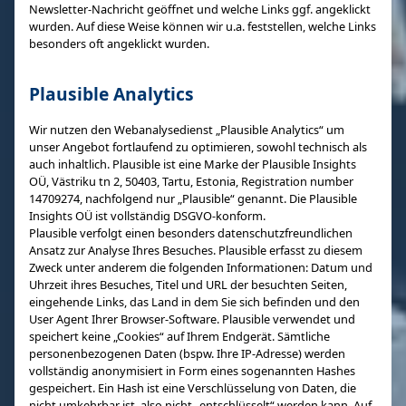
Newsletter-Nachricht geöffnet und welche Links ggf. angeklickt
wurden. Auf diese Weise können wir u.a. feststellen, welche Links
besonders oft angeklickt wurden.
Plausible Analytics
Wir nutzen den Webanalysedienst „Plausible Analytics“ um
unser Angebot fortlaufend zu optimieren, sowohl technisch als
auch inhaltlich. Plausible ist eine Marke der Plausible Insights
OÜ, Västriku tn 2, 50403, Tartu, Estonia, Registration number
14709274, nachfolgend nur „Plausible“ genannt. Die Plausible
Insights OÜ ist vollständig DSGVO-konform.
Plausible verfolgt einen besonders datenschutzfreundlichen
Ansatz zur Analyse Ihres Besuches. Plausible erfasst zu diesem
Zweck unter anderem die folgenden Informationen: Datum und
Uhrzeit ihres Besuches, Titel und URL der besuchten Seiten,
eingehende Links, das Land in dem Sie sich befinden und den
User Agent Ihrer Browser-Software. Plausible verwendet und
speichert keine „Cookies“ auf Ihrem Endgerät. Sämtliche
personenbezogenen Daten (bspw. Ihre IP-Adresse) werden
vollständig anonymisiert in Form eines sogenannten Hashes
gespeichert. Ein Hash ist eine Verschlüsselung von Daten, die
nicht umkehrbar ist, also nicht „entschlüsselt“ werden kann. Auf