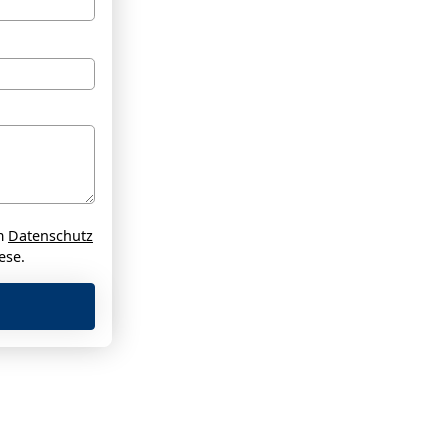
um
Datenschutz
ese.