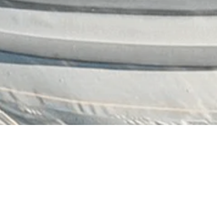
Ihr Fahrspaß. Unser Schlauchboot.
Kontakt
Startseite
Partner
greenboatsolutions
Shop
E-Bootsmotoren
Rudower Straße 20
12557 Berlin