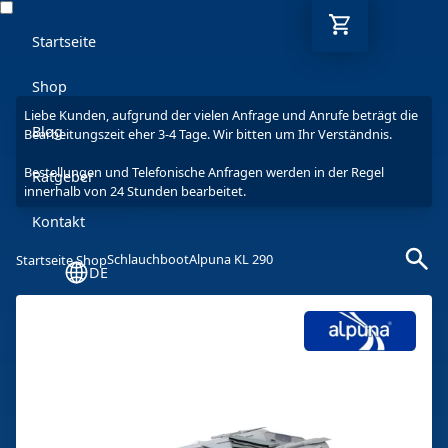
Startseite
Shop
Liebe Kunden, aufgrund der vielen Anfrage und Anrufe beträgt die
Blog
Bearbeitungszeit eher 3-4 Tage. Wir bitten um Ihr Verständnis.
Bestellungen und Telefonische Anfragen werden in der Regel
Ratgeber
innerhalb von 24 Stunden bearbeitet.
Kontakt
Schlauchboot
Alpuna KL 290
Startseite Shop
DE
Mo-Fr: 9-17 Uhr
030 6293 7808-5