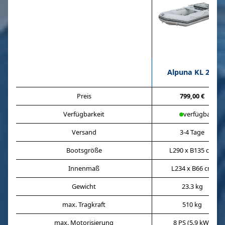
Alpuna KL 290
Preis
799,00 €
Verfügbarkeit
verfügbar
Versand
3-4 Tage
Bootsgröße
L290 x B135 cm
Innenmaß
L234 x B66 cm
Gewicht
23.3 kg
max. Tragkraft
510 kg
max. Motorisierung
8 PS (5.9 kW)