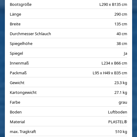
Bootsgröße
L290 x B135 cm
Länge
290 cm
Breite
135 cm
Durchmesser Schlauch
40 cm
Spiegelhöhe
38 cm
Spiegel
Ja
Innenmaß
L234 x B66 cm
Packmaß
L95 x H49 x B35 cm
Gewicht
23.3 kg
Kartongewicht
27.1 kg
Farbe
grau
Boden
Luftboden
Material
PLASTEL®
max. Tragkraft
510 kg