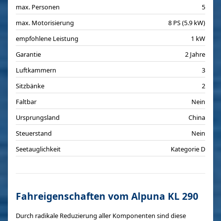
max. Personen
5
max. Motorisierung
8 PS (5.9 kW)
empfohlene Leistung
1 kW
Garantie
2 Jahre
Luftkammern
3
Sitzbänke
2
Faltbar
Nein
Ursprungsland
China
Steuerstand
Nein
Seetauglichkeit
Kategorie D
Fahreigenschaften vom Alpuna KL 290
Durch radikale Reduzierung aller Komponenten sind diese