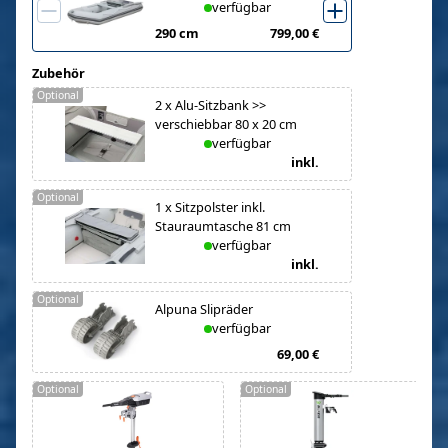
verfügbar
290 cm
799,00 €
Zubehör
Optional
2
x
Alu-Sitzbank >>
verschiebbar 80 x 20 cm
verfügbar
inkl.
Optional
1
x
Sitzpolster inkl.
Stauraumtasche 81 cm
verfügbar
inkl.
Optional
Alpuna Slipräder
verfügbar
69,00 €
Optional
Optional