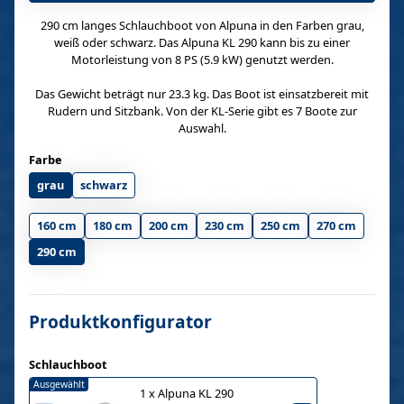
290 cm langes Schlauchboot von Alpuna in den Farben grau,
weiß oder schwarz. Das Alpuna KL 290 kann bis zu einer
Motorleistung von 8 PS (5.9 kW) genutzt werden.
Das Gewicht beträgt nur 23.3 kg. Das Boot ist einsatzbereit mit
Rudern und Sitzbank. Von der KL-Serie gibt es 7 Boote zur
Auswahl.
Farbe
grau
schwarz
160 cm
180 cm
200 cm
230 cm
250 cm
270 cm
290 cm
Produktkonfigurator
Schlauchboot
Ausgewählt
1
x
Alpuna KL 290