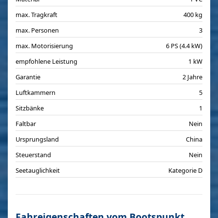
max. Tragkraft
400 kg
max. Personen
3
max. Motorisierung
6 PS (4.4 kW)
empfohlene Leistung
1 kW
Garantie
2 Jahre
Luftkammern
5
Sitzbänke
1
Faltbar
Nein
Ursprungsland
China
Steuerstand
Nein
Seetauglichkeit
Kategorie D
Fahreigenschaften vom Bootspunkt