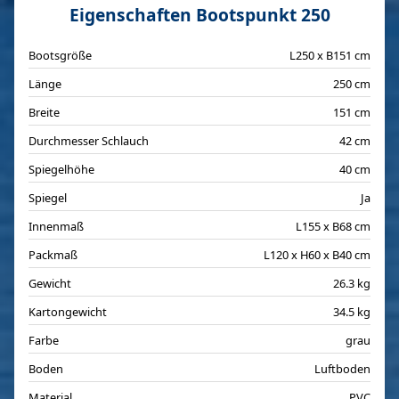
Eigenschaften Bootspunkt 250
Bootsgröße
L250 x B151 cm
Länge
250 cm
Breite
151 cm
Durchmesser Schlauch
42 cm
Spiegelhöhe
40 cm
Spiegel
Ja
Innenmaß
L155 x B68 cm
Packmaß
L120 x H60 x B40 cm
Gewicht
26.3 kg
Kartongewicht
34.5 kg
Farbe
grau
Boden
Luftboden
Material
PVC