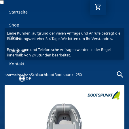
Startseite
Shop
Liebe Kunden, aufgrund der vielen Anfrage und Anrufe beträgt die
Blog
Bearbeitungszeit eher 3-4 Tage. Wir bitten um Ihr Verständnis.
Bestellungen und Telefonische Anfragen werden in der Regel
Ratgeber
innerhalb von 24 Stunden bearbeitet.
Kontakt
Schlauchboot
Bootspunkt 250
Startseite Shop
DE
Mo-Fr: 9-17 Uhr
030 6293 7808-5