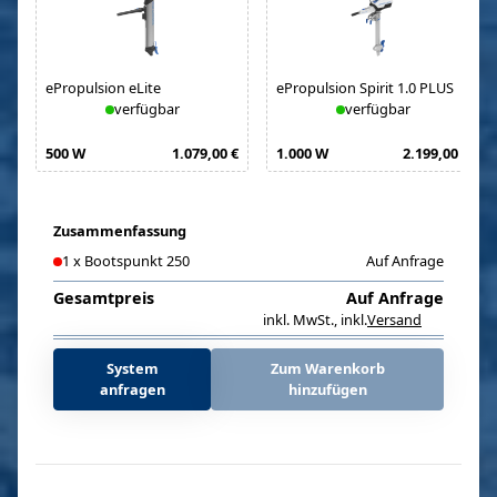
ePropulsion eLite
ePropulsion Spirit 1.0 PLUS
verfügbar
verfügbar
500 W
1.079,00 €
1.000 W
2.199,00 €
Zusammenfassung
1
x
Bootspunkt 250
Auf Anfrage
Gesamtpreis
Auf Anfrage
inkl. MwSt.
,
inkl.
Versand
i
System
Zum Warenkorb
anfragen
hinzufügen