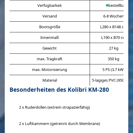
Verfügbarkeit
bestellbar
Versand
6-8 Wochen
Bootsgröße
L280 x B148 cm
Innenmaß
L190 x B70 cm
Gewicht
27 kg
max. Tragkraft
350 kg
max. Motorisierung
5 PS (3.7 kW)
Material
5-lagiges PVC (950g/q
Besonderheiten des Kolibri KM-280
2 x Ruderdollen (extrem strapazierfähig)
2 x Luftkammern (getrennt durch Membrane)