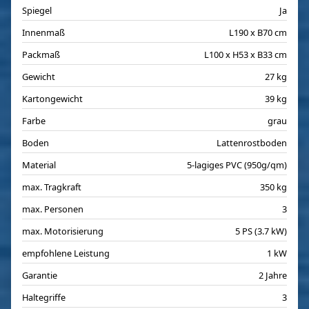
Spiegel
Ja
Innenmaß
L190 x B70 cm
Packmaß
L100 x H53 x B33 cm
Gewicht
27 kg
Kartongewicht
39 kg
Farbe
grau
Boden
Lattenrostboden
Material
5-lagiges PVC (950g/qm)
max. Tragkraft
350 kg
max. Personen
3
max. Motorisierung
5 PS (3.7 kW)
empfohlene Leistung
1 kW
Garantie
2 Jahre
Haltegriffe
3