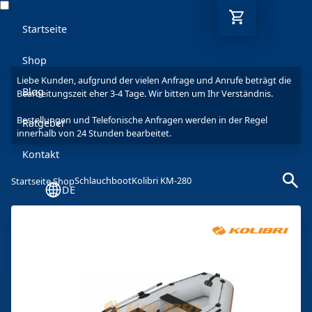
Startseite
Shop
Liebe Kunden, aufgrund der vielen Anfrage und Anrufe beträgt die
Blog
Bearbeitungszeit eher 3-4 Tage. Wir bitten um Ihr Verständnis.
Bestellungen und Telefonische Anfragen werden in der Regel
Ratgeber
innerhalb von 24 Stunden bearbeitet.
Kontakt
Schlauchboot
Kolibri KM-280
Startseite Shop
DE
Mo-Fr: 9-17 Uhr
030 6293 7808-5