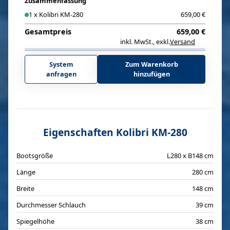
Zusammenfassung
1
x
Kolibri KM-280
659,00 €
Gesamtpreis
659,00 €
inkl. MwSt.
,
exkl.
Versand
i
System
Zum Warenkorb
anfragen
hinzufügen
Eigenschaften Kolibri KM-280
Bootsgröße
L280 x B148 cm
Länge
280 cm
Breite
148 cm
Durchmesser Schlauch
39 cm
Spiegelhöhe
38 cm