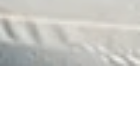
Ihr Fahrspaß. Unser Schlauchboot.
Kontakt
greenboatsolutions
Rudower Straße 20
12557 Berlin
Germany