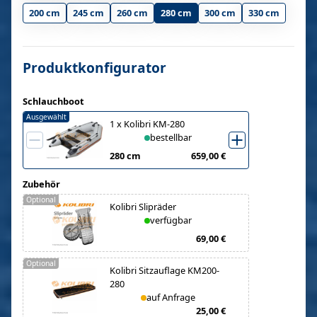
200 cm
245 cm
260 cm
280 cm
300 cm
330 cm
Produktkonfigurator
Schlauchboot
Ausgewählt
1
x
Kolibri KM-280
bestellbar
280 cm
659,00 €
Zubehör
Optional
Kolibri Slipräder
verfügbar
69,00 €
Optional
Kolibri Sitzauflage KM200-
280
auf Anfrage
25,00 €