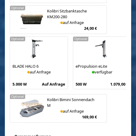
Optional
Kolibri Sitzbanktasche
KM200-280
auf Anfrage
24,00 €
Optional
Optional
BLADE HALO 6
ePropulsion eLite
auf Anfrage
verfügbar
5.000 W
Auf Anfrage
500 W
1.079,00 €
Optional
Kolibri Bimini Sonnendach
M
auf Anfrage
169,00 €