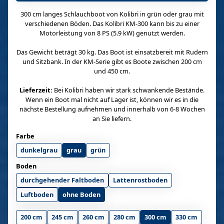
300 cm langes Schlauchboot von Kolibri in grün oder grau mit
verschiedenen Böden. Das Kolibri KM-300 kann bis zu einer
Motorleistung von 8 PS (5.9 kW) genutzt werden.
Das Gewicht beträgt 30 kg. Das Boot ist einsatzbereit mit Rudern
und Sitzbank. In der KM-Serie gibt es Boote zwischen 200 cm
und 450 cm.
Lieferzeit:
Bei Kolibri haben wir stark schwankende Bestände.
Wenn ein Boot mal nicht auf Lager ist, können wir es in die
nächste Bestellung aufnehmen und innerhalb von 6-8 Wochen
an Sie liefern.
Farbe
dunkelgrau
grau
grün
Boden
durchgehender Faltboden
Lattenrostboden
Luftboden
ohne Boden
200 cm
245 cm
260 cm
280 cm
300 cm
330 cm