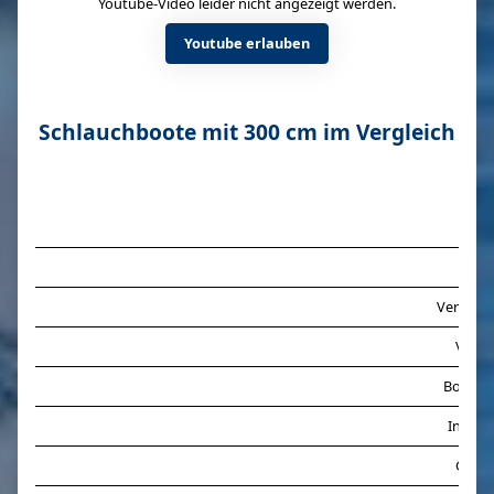
Youtube-Video leider nicht angezeigt werden.
Youtube erlauben
Schlauchboote mit 300 cm im Vergleich
Prei
Verfügba
Versa
Bootsg
Innen
Gewic