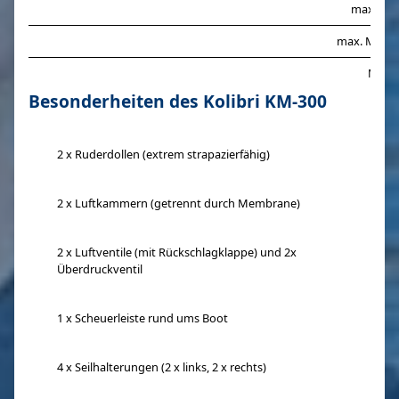
max. Tra
max. Motor
Mater
Besonderheiten des Kolibri KM-300
2 x Ruderdollen (extrem strapazierfähig)
2 x Luftkammern (getrennt durch Membrane)
2 x Luftventile (mit Rückschlagklappe) und 2x
Überdruckventil
1 x Scheuerleiste rund ums Boot
4 x Seilhalterungen (2 x links, 2 x rechts)