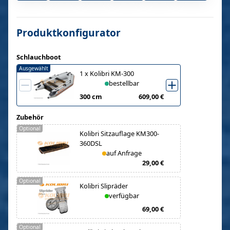
Produktkonfigurator
Schlauchboot
Ausgewählt
1
x
Kolibri KM-300
bestellbar
300 cm
609,00 €
Zubehör
Optional
Kolibri Sitzauflage KM300-
360DSL
auf Anfrage
29,00 €
Optional
Kolibri Slipräder
verfügbar
69,00 €
Optional