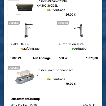
Kolibri Sitzbanktasche
KM300-360DSL
auf Anfrage
26,00 €
Optional
Optional
BLADE HALO 6
ePropulsion eLite
auf Anfrage
verfügbar
5.000 W
Auf Anfrage
500 W
1.079,00 €
Optional
Kolibri Bimini Sonnendach
L
auf Anfrage
179,00 €
Zusammenfassung
1
x
Kolibri KM-300
609,00 €