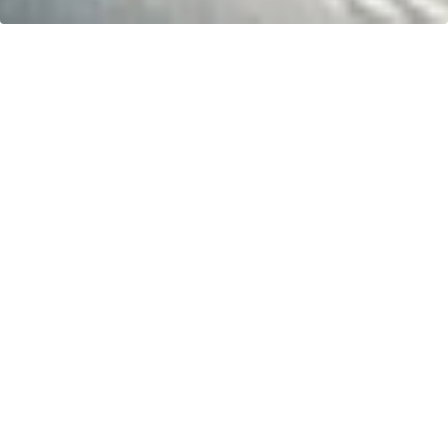
Ihr Fahrspaß. Unser Schlauchboot.
Kontakt
greenboatsolutions
Rudower Straße 20
12557 Berlin
Germany
Sprache oder Lieferland anpassen
Startseite
Shop
Blog