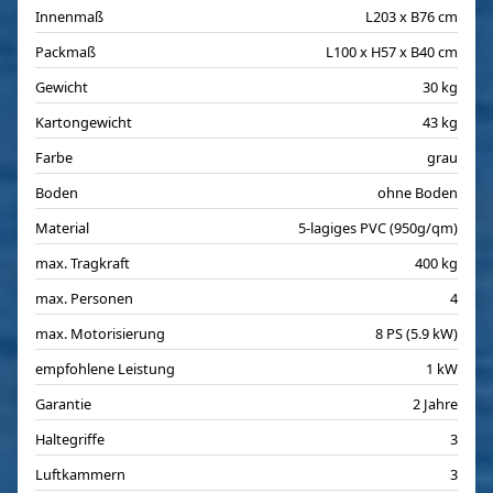
Innenmaß
L203 x B76 cm
Packmaß
L100 x H57 x B40 cm
Gewicht
30 kg
Kartongewicht
43 kg
Farbe
grau
Boden
ohne Boden
Material
5-lagiges PVC (950g/qm)
max. Tragkraft
400 kg
max. Personen
4
max. Motorisierung
8 PS (5.9 kW)
empfohlene Leistung
1 kW
Garantie
2 Jahre
Haltegriffe
3
Luftkammern
3