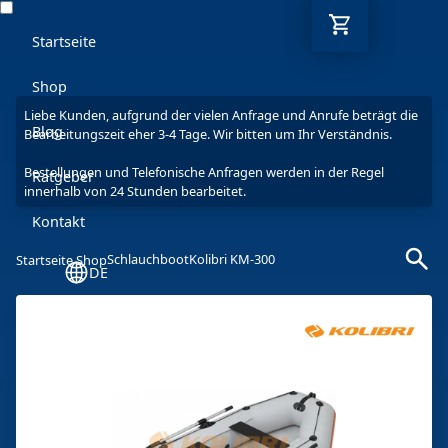
Startseite
Shop
Liebe Kunden, aufgrund der vielen Anfrage und Anrufe beträgt die
Blog
Bearbeitungszeit eher 3-4 Tage. Wir bitten um Ihr Verständnis.
Bestellungen und Telefonische Anfragen werden in der Regel
Ratgeber
innerhalb von 24 Stunden bearbeitet.
Kontakt
Schlauchboot
Kolibri KM-300
Startseite Shop
DE
Mo-Fr: 9-17 Uhr
030 6293 7808-5