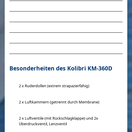
m
max
Besonderheiten des Kolibri KM-360D
2 x Ruderdollen (extrem strapazierfähig)
2 x Luftkammern (getrennt durch Membrane)
2 x Luftventile (mit Rückschlagklappe) und 2x
Überdruckventil, Lenzventil