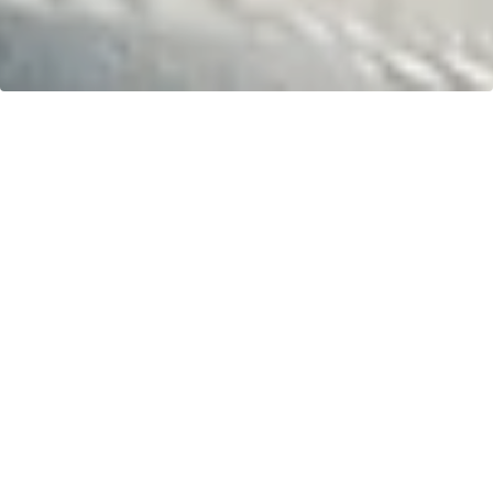
Ihr Fahrspaß. Unser Schlauchboot.
Kontakt
greenboatsolutions
Rudower Straße 20
12557 Berlin
Germany
Sprache oder Lieferland anpassen
Startseite
Shop