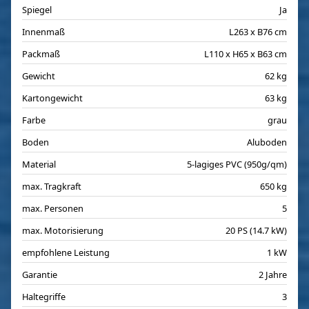
Spiegel
Ja
Innenmaß
L263 x B76 cm
Packmaß
L110 x H65 x B63 cm
Gewicht
62 kg
Kartongewicht
63 kg
Farbe
grau
Boden
Aluboden
Material
5-lagiges PVC (950g/qm)
max. Tragkraft
650 kg
max. Personen
5
max. Motorisierung
20 PS (14.7 kW)
empfohlene Leistung
1 kW
Garantie
2 Jahre
Haltegriffe
3