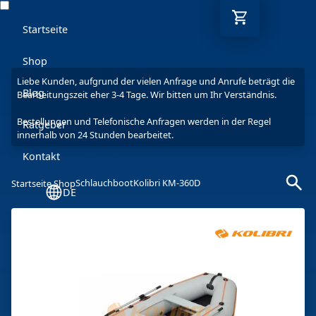
Startseite
Shop
Liebe Kunden, aufgrund der vielen Anfrage und Anrufe beträgt die
Blog
Bearbeitungszeit eher 3-4 Tage. Wir bitten um Ihr Verständnis.
Bestellungen und Telefonische Anfragen werden in der Regel
Ratgeber
innerhalb von 24 Stunden bearbeitet.
Kontakt
Schlauchboot
Kolibri KM-360D
Startseite Shop
DE
Mo-Fr: 9-17 Uhr
030 6293 7808-5