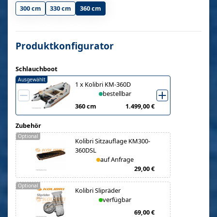
300 cm
330 cm
360 cm
Produktkonfigurator
Schlauchboot
Ausgewählt
1
x
Kolibri KM-360D
bestellbar
360 cm
1.499,00 €
Zubehör
Optional
Kolibri Sitzauflage KM300-
360DSL
auf Anfrage
29,00 €
Optional
Kolibri Slipräder
verfügbar
69,00 €