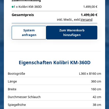
Zusammenfassung
1
x
Kolibri KM-360D
1.499,00 €
Gesamtpreis
1.499,00 €
inkl. MwSt.
,
exkl.
Versand
i
System
Zum Warenkorb
anfragen
hinzufügen
Eigenschaften Kolibri KM-360D
Bootsgröße
L360 x B160 cm
Länge
360 cm
Breite
160 cm
Durchmesser Schlauch
42 cm
Spiegelhöhe
38 cm