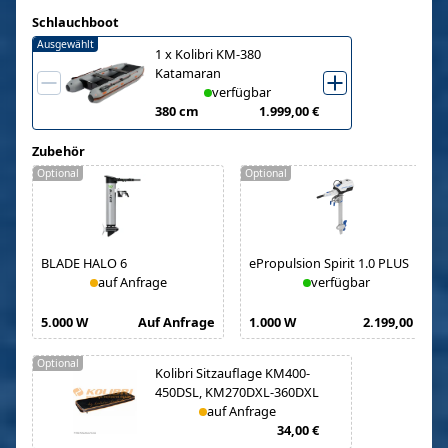
Schlauchboot
Ausgewählt
1
x
Kolibri KM-380
Katamaran
verfügbar
380 cm
1.999,00 €
Zubehör
Optional
Optional
BLADE HALO 6
ePropulsion Spirit 1.0 PLUS
auf Anfrage
verfügbar
5.000 W
Auf Anfrage
1.000 W
2.199,00 €
Optional
Kolibri Sitzauflage KM400-
450DSL, KM270DXL-360DXL
auf Anfrage
34,00 €