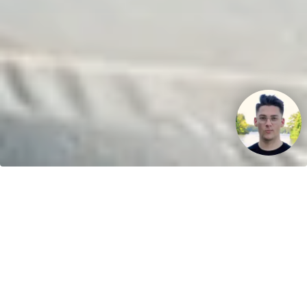
Ihr Fahrspaß. Unser Schlauchboot.
Kontakt
greenboatsolutions
Rudower Straße 20
12557 Berlin
Germany