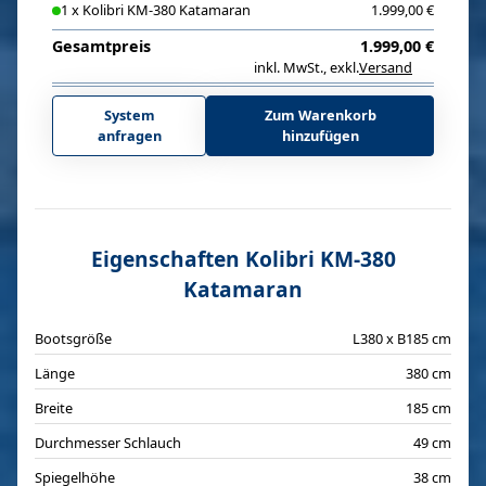
1
x
Kolibri KM-380 Katamaran
1.999,00 €
Gesamtpreis
1.999,00 €
inkl. MwSt.
,
exkl.
Versand
i
System
Zum Warenkorb
anfragen
hinzufügen
Eigenschaften Kolibri KM-380
Katamaran
Bootsgröße
L380 x B185 cm
Länge
380 cm
Breite
185 cm
Durchmesser Schlauch
49 cm
Spiegelhöhe
38 cm