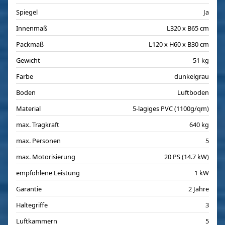
Spiegel
Ja
Innenmaß
L320 x B65 cm
Packmaß
L120 x H60 x B30 cm
Gewicht
51 kg
Farbe
dunkelgrau
Boden
Luftboden
Material
5-lagiges PVC (1100g/qm)
max. Tragkraft
640 kg
max. Personen
5
max. Motorisierung
20 PS (14.7 kW)
empfohlene Leistung
1 kW
Garantie
2 Jahre
Haltegriffe
3
Luftkammern
5