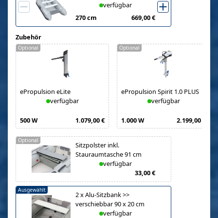
verfügbar
270 cm
669,00 €
Zubehör
Optional
Optional
ePropulsion eLite
ePropulsion Spirit 1.0 PLUS
verfügbar
verfügbar
500 W
1.079,00 €
1.000 W
2.199,00 €
Optional
Sitzpolster inkl.
Stauraumtasche 91 cm
verfügbar
33,00 €
Ausgewählt
2
x
Alu-Sitzbank >>
verschiebbar 90 x 20 cm
verfügbar