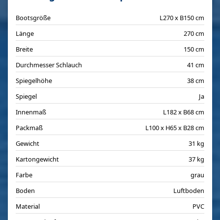
Bootsgröße
L270 x B150 cm
Länge
270 cm
Breite
150 cm
Durchmesser Schlauch
41 cm
Spiegelhöhe
38 cm
Spiegel
Ja
Innenmaß
L182 x B68 cm
Packmaß
L100 x H65 x B28 cm
Gewicht
31 kg
Kartongewicht
37 kg
Farbe
grau
Boden
Luftboden
Material
PVC