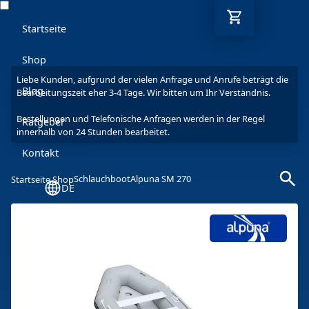
Startseite
Shop
Liebe Kunden, aufgrund der vielen Anfrage und Anrufe beträgt die
Blog
Bearbeitungszeit eher 3-4 Tage. Wir bitten um Ihr Verständnis.
Bestellungen und Telefonische Anfragen werden in der Regel
Ratgeber
innerhalb von 24 Stunden bearbeitet.
Kontakt
Schlauchboot
Alpuna SM 270
Startseite Shop
DE
Mo-Fr: 9-17 Uhr
030 6293 7808-5