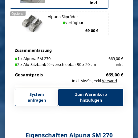
inkl.
Optional
Alpuna Slipräder
verfügbar
69,00 €
Zusammenfassung
1
x
Alpuna SM 270
669,00 €
2
x
Alu-Sitzbank >> verschiebbar 90 x 20 cm
inkl.
Gesamtpreis
669,00 €
inkl. MwSt.
,
exkl.
Versand
i
System
Zum Warenkorb
anfragen
hinzufügen
Eigenschaften Alpuna SM 270