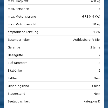
max. Tragkraft
400 kg
max. Personen
4
max. Motorisierung
6 PS (4.4 kW)
max. Motorgewicht
30 kg
empfohlene Leistung
1 kW
Besonderheiten
Aufblasbarer V-Kiel
Garantie
2 Jahre
Haltegriffe
2
Luftkammern
3
Sitzbänke
2
Faltbar
Nein
Ursprungsland
China
Steuerstand
Nein
Seetauglichkeit
Kategorie D