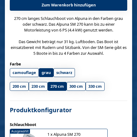
Zum Warenkorb hinzufügen
270 cm langes Schlauchboot von Alpuna in den Farben grau
oder schwarz. Das Alpuna SM 270 kann bis zu einer
Motorleistung von 6 PS (4.4 kW) genutzt werden.
Das Gewicht beträgt nur 31 kg. Luftboden. Das Boot ist
einsatzbereit mit Rudern und Sitzbank. Von der SM-Serie gibt es
5 Boote in bis zu 4 Farben zur Auswahl.
Farbe
camouflage
grau
schwarz
200 cm
230 cm
270 cm
300 cm
330 cm
Produktkonfigurator
Schlauchboot
Ausgewählt
1
x
Alpuna SM 270