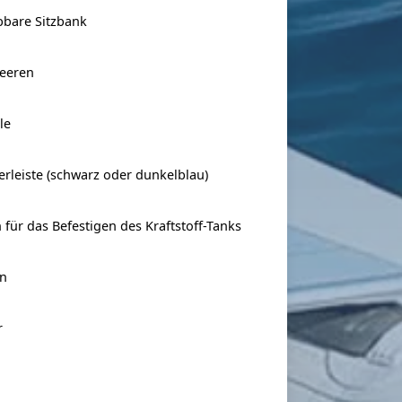
bbare Sitzbank
leeren
le
rleiste (schwarz oder dunkelblau)
 für das Befestigen des Kraftstoff-Tanks
en
r