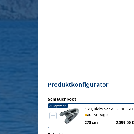
Produktkonfigurator
Schlauchboot
Ausgewählt
1
x
Quicksilver ALU-RIB 270
auf Anfrage
270 cm
2.399,00 €