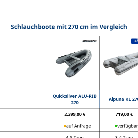
Schlauchboote mit 270 cm im Vergleich
Quicksilver ALU-RIB
Alpuna KL 27
270
2.399,00 €
719,00 €
auf Anfrage
verfügbar
4-5 Tage
3-4 Tage