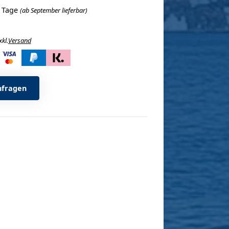
5 Tage
(ab September lieferbar)
xkl.
Versand
i
nfragen