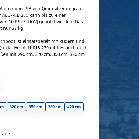
Aluminium-RIB von Quicksilver in grau.
r ALU-RIB 270 kann bis zu einer
von 10 PS (7.4 kW) genutzt werden. Das
t nur 38 kg.
chboot ist einsatzbereit mit Rudern und
Quicksilver ALU-RIB 270 gibt es auch noch
ößen mit
290 cm
,
320 cm
,
350 cm
,
380 cm
cm
320 cm
350 cm
380 cm
420 cm
frage