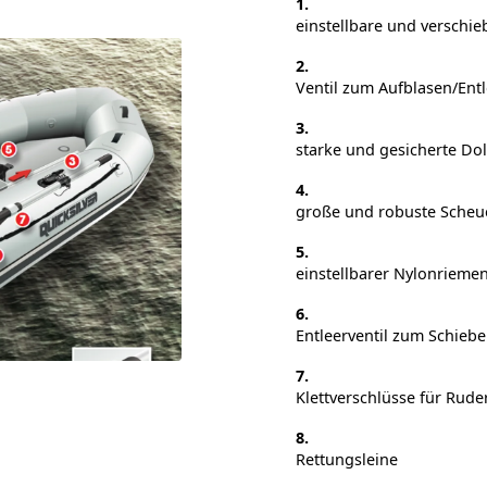
1.
einstellbare und verschie
2.
Ventil zum Aufblasen/Ent
3.
starke und gesicherte Dol
4.
große und robuste Scheue
5.
einstellbarer Nylonriemen
6.
Entleerventil zum Schieb
7.
Klettverschlüsse für Rude
8.
Rettungsleine