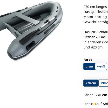
270 cm langes 
Das Quicksilve
Motorleistung 
Gewicht beträg
Das RIB-Schlau
Sitzbank. Das 
in anderen Gr
und
420 cm
.
Farbe
grau
weiß
270 cm
290 
Länge:
270 cm
Status:
auf An