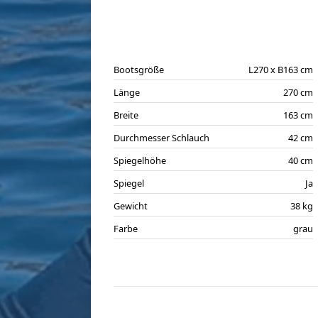
Bootsgröße
L270 x B163 cm
Länge
270 cm
Breite
163 cm
Durchmesser Schlauch
42 cm
Spiegelhöhe
40 cm
Spiegel
Ja
Gewicht
38 kg
Farbe
grau