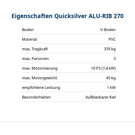
Eigenschaften Quicksilver ALU-RIB 270
Boden
V-Boden
Material
PVC
max. Tragkraft
370 kg
max. Personen
3
max. Motorisierung
10 PS (7.4 kW)
max. Motorgewicht
45 kg
empfohlene Leistung
1 kW
Besonderheiten
Aufblasbarer Kiel