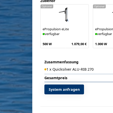
Zubehör
Optional
Optional
ePropulsion eLite
ePropulsion
verfügbar
verfügbar
500 W
1.079,00 €
1.000 W
Zusammenfassung
1
x
Quicksilver ALU-RIB 270
Gesamtpreis
System anfragen