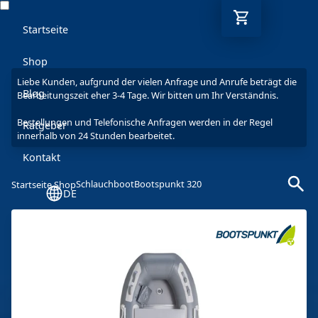
Startseite
Shop
Liebe Kunden, aufgrund der vielen Anfrage und Anrufe beträgt die
Blog
Bearbeitungszeit eher 3-4 Tage. Wir bitten um Ihr Verständnis.
Bestellungen und Telefonische Anfragen werden in der Regel
Ratgeber
innerhalb von 24 Stunden bearbeitet.
Kontakt
Schlauchboot
Bootspunkt 320
Startseite Shop
DE
Mo-Fr: 9-17 Uhr
030 6293 7808-5