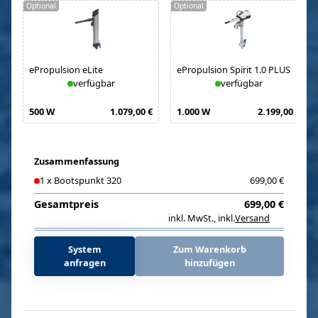
Optional
Optional
ePropulsion eLite
ePropulsion Spirit 1.0 PLUS
verfügbar
verfügbar
500 W
1.079,00 €
1.000 W
2.199,00 €
Zusammenfassung
1
x
Bootspunkt 320
699,00 €
Gesamtpreis
699,00 €
inkl. MwSt.
,
inkl.
Versand
i
System
Zum Warenkorb
anfragen
hinzufügen