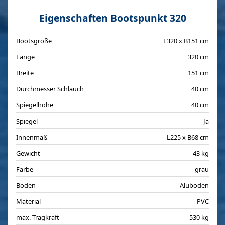
Eigenschaften Bootspunkt 320
Bootsgröße
L320 x B151 cm
Länge
320 cm
Breite
151 cm
Durchmesser Schlauch
40 cm
Spiegelhöhe
40 cm
Spiegel
Ja
Innenmaß
L225 x B68 cm
Gewicht
43 kg
Farbe
grau
Boden
Aluboden
Material
PVC
max. Tragkraft
530 kg