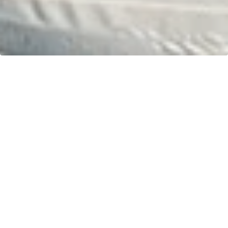
Ihr Fahrspaß. Unser Schlauchboot.
Kontakt
greenboatsolutions
Rudower Straße 20
12557 Berlin
Germany
Sprache oder Lieferland anpassen
Startseite