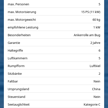
max. Personen
5
max. Motorisierung
15 PS (11 kW)
max. Motorgewicht
60 kg
empfohlene Leistung
1 kW
Besonderheiten
Ankerrolle am Bug
Garantie
2 Jahre
Haltegriffe
6
Luftkammern
5
Rumpfform
Luftkiel
Sitzbänke
2
Faltbar
Nein
Ursprungsland
China
Steuerstand
Nein
Seetauglichkeit
Kategorie C