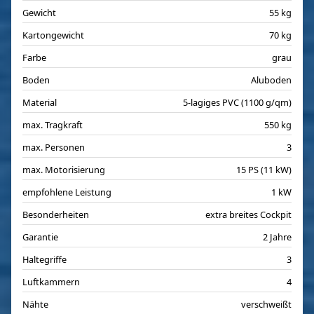
Gewicht
55 kg
Kartongewicht
70 kg
Farbe
grau
Boden
Aluboden
Material
5-lagiges PVC (1100 g/qm)
max. Tragkraft
550 kg
max. Personen
3
max. Motorisierung
15 PS (11 kW)
empfohlene Leistung
1 kW
Besonderheiten
extra breites Cockpit
Garantie
2 Jahre
Haltegriffe
3
Luftkammern
4
Nähte
verschweißt