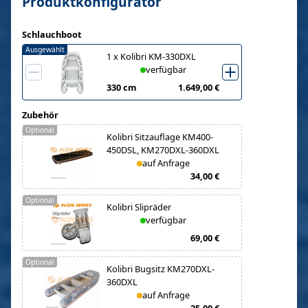
Produktkonfigurator
Schlauchboot
Ausgewählt
1
x
Kolibri KM-330DXL
verfügbar
330 cm
1.649,00 €
Zubehör
Optional
Kolibri Sitzauflage KM400-
450DSL, KM270DXL-360DXL
auf Anfrage
34,00 €
Optional
Kolibri Slipräder
verfügbar
69,00 €
Optional
Kolibri Bugsitz KM270DXL-
360DXL
auf Anfrage