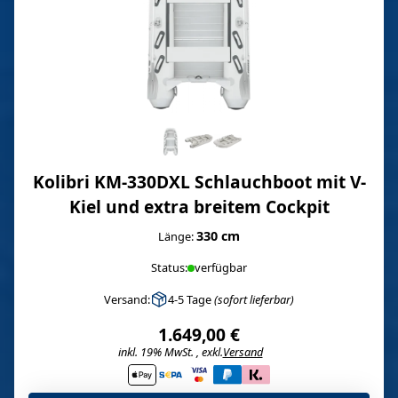
Kolibri KM-330DXL Schlauchboot mit V-
Kiel und extra breitem Cockpit
330 cm
Länge:
Status:
verfügbar
Versand:
4-5 Tage
(sofort lieferbar)
1.649,00 €
inkl. 19% MwSt. , exkl.
Versand
i