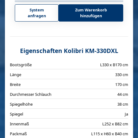
System
Zum Warenkorb
anfragen
hinzufügen
Eigenschaften Kolibri KM-330DXL
Bootsgröße
L330 x B170 cm
Länge
330 cm
Breite
170 cm
Durchmesser Schlauch
44 cm
Spiegelhöhe
38 cm
Spiegel
Ja
Innenmaß
L252 x B82 cm
Packmaß
L115 x H60 x B40 cm