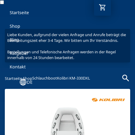
Startseite
Shop
Liebe Kunden, aufgrund der vielen Anfrage und Anrufe beträgt die
Blog
Bearbeitungszeit eher 3-4 Tage. Wir bitten um Ihr Verständnis.
Bestellungen und Telefonische Anfragen werden in der Regel
Ratgeber
innerhalb von 24 Stunden bearbeitet.
Kontakt
Schlauchboot
Kolibri KM-330DXL
Startseite Shop
DE
Mo-Fr: 9-17 Uhr
030 6293 7808-5