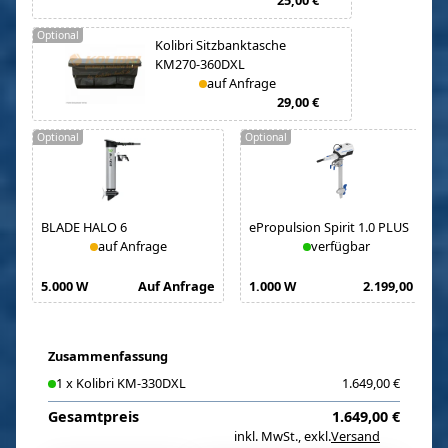
25,00 €
Optional
Kolibri Sitzbanktasche
KM270-360DXL
auf Anfrage
29,00 €
Optional
Optional
BLADE HALO 6
ePropulsion Spirit 1.0 PLUS
auf Anfrage
verfügbar
5.000 W
Auf Anfrage
1.000 W
2.199,00 €
Zusammenfassung
1
x
Kolibri KM-330DXL
1.649,00 €
Gesamtpreis
1.649,00 €
inkl. MwSt.
,
exkl.
Versand
i