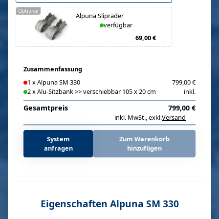
Optional
Alpuna Slipräder
verfügbar
69,00 €
Zusammenfassung
1
x
Alpuna SM 330
799,00 €
2
x
Alu-Sitzbank >> verschiebbar 105 x 20 cm
inkl.
Gesamtpreis
799,00 €
inkl. MwSt.
,
exkl.
Versand
i
System
Zum Warenkorb
anfragen
hinzufügen
Eigenschaften Alpuna SM 330