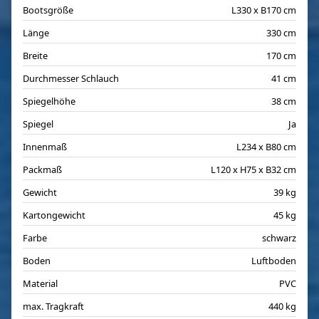
Bootsgröße
L330 x B170 cm
Länge
330 cm
Breite
170 cm
Durchmesser Schlauch
41 cm
Spiegelhöhe
38 cm
Spiegel
Ja
Innenmaß
L234 x B80 cm
Packmaß
L120 x H75 x B32 cm
Gewicht
39 kg
Kartongewicht
45 kg
Farbe
schwarz
Boden
Luftboden
Material
PVC
max. Tragkraft
440 kg