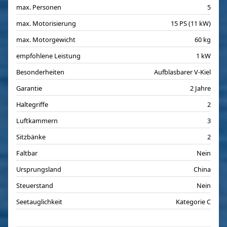
max. Personen
5
max. Motorisierung
15 PS (11 kW)
max. Motorgewicht
60 kg
empfohlene Leistung
1 kW
Besonderheiten
Aufblasbarer V-Kiel
Garantie
2 Jahre
Haltegriffe
2
Luftkammern
3
Sitzbänke
2
Faltbar
Nein
Ursprungsland
China
Steuerstand
Nein
Seetauglichkeit
Kategorie C