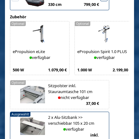
330 cm
799,00 €
Zubehör
Optional
Optional
ePropulsion eLite
ePropulsion Spirit 1.0 PLUS
verfügbar
verfügbar
500 W
1.079,00 €
1.000 W
2.199,00 €
Optional
Sitzpolster inkl.
Stauraumtasche 101 cm
nicht verfügbar
37,00 €
Ausgewählt
2
x
Alu-Sitzbank >>
verschiebbar 105 x 20 cm
verfügbar
inkl.