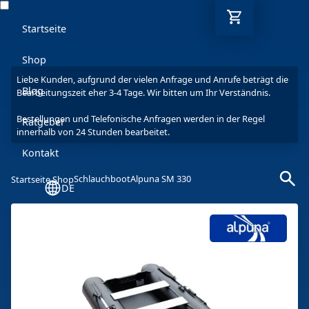
Startseite
Shop
Liebe Kunden, aufgrund der vielen Anfrage und Anrufe beträgt die
Blog
Bearbeitungszeit eher 3-4 Tage. Wir bitten um Ihr Verständnis.
Bestellungen und Telefonische Anfragen werden in der Regel
Ratgeber
innerhalb von 24 Stunden bearbeitet.
Kontakt
Schlauchboot
Alpuna SM 330
Startseite Shop
DE
Mo-Fr: 9-17 Uhr
030 6293 7808-5