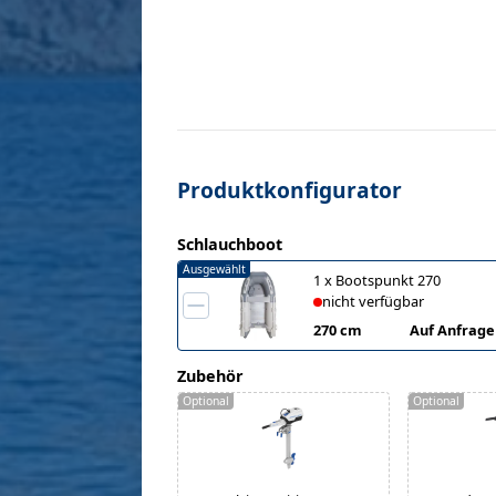
Produktkonfigurator
Schlauchboot
Ausgewählt
1
x
Bootspunkt 270
nicht verfügbar
270 cm
Auf Anfrage
Zubehör
Optional
Optional