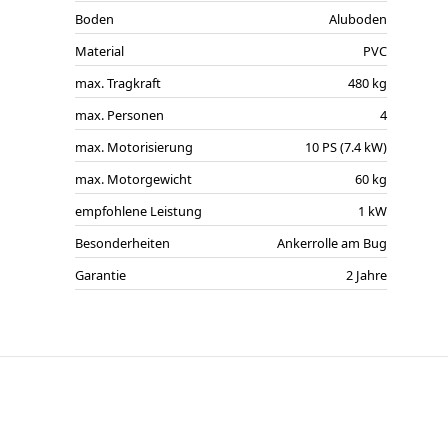
Boden
Aluboden
Material
PVC
max. Tragkraft
480 kg
max. Personen
4
max. Motorisierung
10 PS (7.4 kW)
max. Motorgewicht
60 kg
empfohlene Leistung
1 kW
Besonderheiten
Ankerrolle am Bug
Garantie
2 Jahre