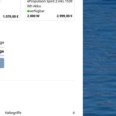
e
ePropulsion Spirit 2 inkl. 1539
Wh Akku
verfügbar
2.000 W
2.999,00 €
1.079,00 €
age
ge
Haltegriffe
4