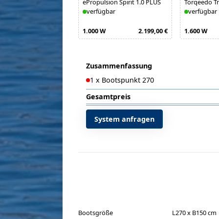
ePropulsion Spirit 1.0 PLUS
Torqeedo Tr
verfügbar
verfügbar
1.000 W
2.199,00 €
1.600 W
Zusammenfassung
1
x
Bootspunkt 270
Gesamtpreis
System anfragen
Bootsgröße
L270 x B150 cm