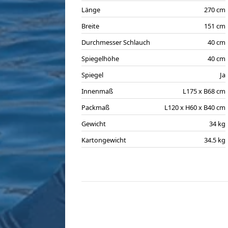
Länge
270 cm
Breite
151 cm
Durchmesser Schlauch
40 cm
Spiegelhöhe
40 cm
Spiegel
Ja
Innenmaß
L175 x B68 cm
Packmaß
L120 x H60 x B40 cm
Gewicht
34 kg
Kartongewicht
34.5 kg