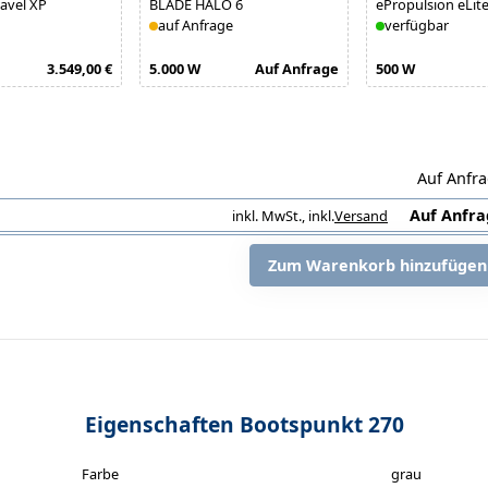
avel XP
BLADE HALO 6
ePropulsion eLit
auf Anfrage
verfügbar
3.549,00 €
5.000 W
Auf Anfrage
500 W
Auf Anfr
Auf Anfra
inkl. MwSt.
,
inkl.
Versand
i
Zum Warenkorb hinzufügen
Eigenschaften Bootspunkt 270
Farbe
grau