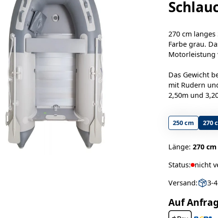
Schlau
270 cm langes 
Farbe grau. Da
Motorleistung 
Das Gewicht bet
mit Rudern und
2,50m und 3,2
250 cm
270 
Länge:
270 cm
Status:
nicht 
Versand:
3-
Auf Anfra