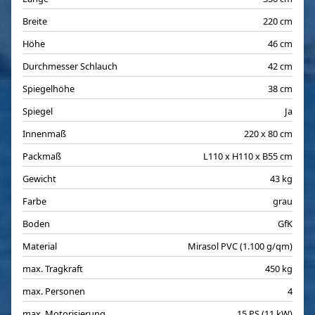
Breite
220 cm
Höhe
46 cm
Durchmesser Schlauch
42 cm
Spiegelhöhe
38 cm
Spiegel
Ja
Innenmaß
220 x 80 cm
Packmaß
L110 x H110 x B55 cm
Gewicht
43 kg
Farbe
grau
Boden
GfK
Material
Mirasol PVC (1.100 g/qm)
max. Tragkraft
450 kg
max. Personen
4
max. Motorisierung
15 PS (11 kW)