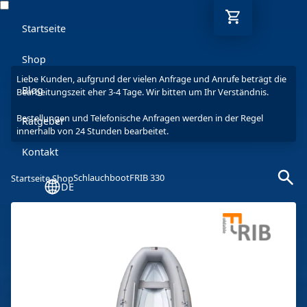
Startseite
Shop
Liebe Kunden, aufgrund der vielen Anfrage und Anrufe beträgt die
Blog
Bearbeitungszeit eher 3-4 Tage. Wir bitten um Ihr Verständnis.
Bestellungen und Telefonische Anfragen werden in der Regel
Ratgeber
innerhalb von 24 Stunden bearbeitet.
Kontakt
Schlauchboot
FRIB 330
Startseite Shop
DE
Mo-Fr: 9-17 Uhr
030 6293 7808-5