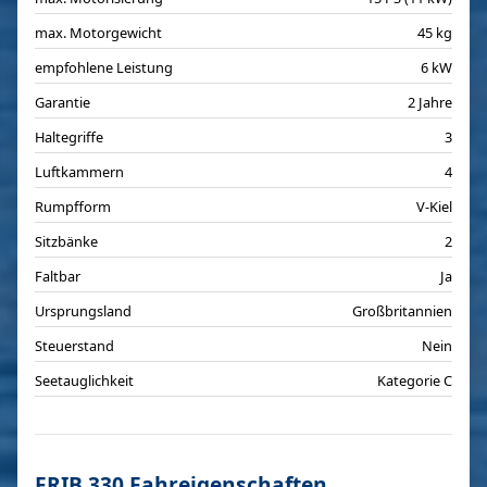
max. Motorgewicht
45 kg
empfohlene Leistung
6 kW
Garantie
2 Jahre
Haltegriffe
3
Luftkammern
4
Rumpfform
V-Kiel
Sitzbänke
2
Faltbar
Ja
Ursprungsland
Großbritannien
Steuerstand
Nein
Seetauglichkeit
Kategorie C
FRIB 330 Fahreigenschaften