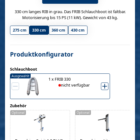
330 cm langes RIB in grau. Das FRIB Schlauchboot ist faltbar.
Motorisierung bis 15 PS (11 kW). Gewicht von 43 kg.
275 cm
330 cm
360 cm
430 cm
Produktkonfigurator
Schlauchboot
Ausgewählt
1
x
FRIB 330
nicht verfügbar
Zubehör
Optional
Optional