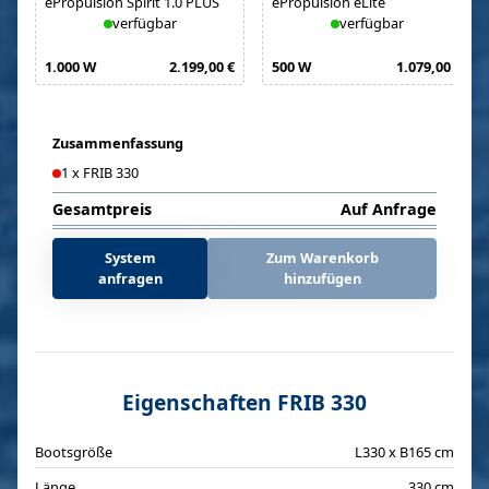
ePropulsion Spirit 1.0 PLUS
ePropulsion eLite
verfügbar
verfügbar
1.000 W
2.199,00 €
500 W
1.079,00 €
Zusammenfassung
1
x
FRIB 330
Gesamtpreis
Auf Anfrage
System
Zum Warenkorb
anfragen
hinzufügen
Eigenschaften FRIB 330
Bootsgröße
L330 x B165 cm
Länge
330 cm